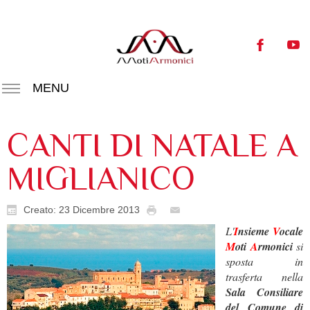
MENU
CANTI DI NATALE A
MIGLIANICO
Creato: 23 Dicembre 2013
L'
I
nsieme
V
ocale
M
oti
A
rmonici
si
sposta in
trasferta nella
Sala Consiliare
del Comune di