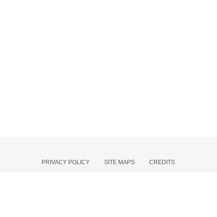
PRIVACY POLICY
SITE MAPS
CREDITS
Associazione culturale Moti Armonici - Copyright
©
{source}
</script> <?php
echo date('Y'); ?>
{/source}
.
All Rights Reserved
Centro sociale Valle Anzuca, 66023 Francavilla al Mare (CH) - Italy