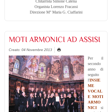
Chitarrista Simone Catena
Organista Lorenzo Fracassi
Direzione M° Maria G. Ciaffarini
MOTI ARMONICI AD ASSISI
Creato: 04 Novembre 2013
Per il
secondo
anno di
seguito
l'
INSIE
ME
VOCAL
E MOTI
ARMO
NICI
si