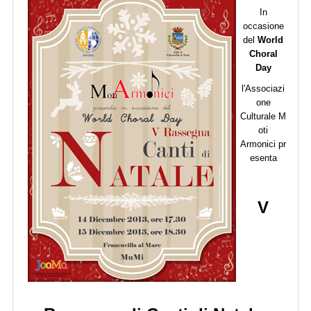
In
occasione
del
World
Choral
Day
l'Associazi
one
Culturale
M
oti
Armonici
pr
esenta
V