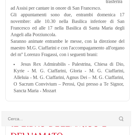
trasferirà
ad Assisi per cantare in onore di San Francesco.
Gli appuntamenti sono due, entrambi domenica 17
novembre: alle 10.30 nella Basilica inferiore di San
Francesco ed alle 17 nella Basilica di Santa Maria degli
Angeli alla Porziuncola.
Saranno animate entrambe le messe, con la direzione del
maestro M.G. Ciaffarini e con l'accompagamento all'organo
del m° Lorenzo Fragassi, con i seguenti brani:
Jesus Rex Admirabilis - Palestrina,
Chiesa di Dio,
Kyrie - M. G. Ciaffarini
,
Gloria -
M. G.
Ciaffarini
,
Alleluia -
M. G.
Ciaffarini
,
Agnus Dei –
M. G.
Ciaffarini
,
O Sacrum Convivium – Perosi
,
Qui presso a Te Signor
,
Sancta Maria - Mozart
IL LIBRO DELL'AMICO E